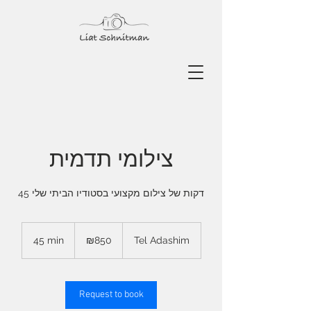
צילומי תדמית
45 דקות של צילום מקצועי בסטודיו הביתי שלי
850
Israeli
45 min
4
₪850
Tel Adashim
new
shekels
5
m
i
n
Request to book